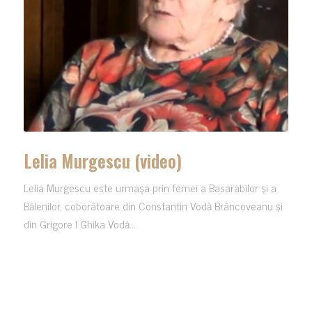
Lelia Murgescu (video)
Lelia Murgescu este urmaşa prin femei a Basarabilor şi a
Bălenilor, coborâtoare din Constantin Vodă Brâncoveanu şi
din Grigore I Ghika Vodă...