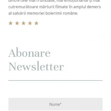
dintre cele mai frumoase, mai emoționante și mai
cutremurătoare mărturii filmate în amplul demers
al salvării memoriei boierimii române.
Abonare
Newsletter