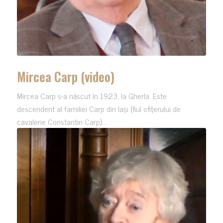
Mircea Carp (video)
Mircea Carp s-a născut în 1923, la Gherla. Este
descendent al familiei Carp din Iaşi (fiul ofiţerului de
cavalerie Constantin Carp)...